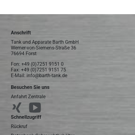
Anschrift
Tank und Apparate Barth GmbH
Werner-von-Siemens-Straße 36
76694 Forst
Fon:
+49 (0)7251 9151 0
Fax: +49 (0)7251 9151 75
E-Mail:
info@barth-tank.de
Besuchen Sie uns
Anfahrt Zentrale
Schnellzugriff
Rückruf