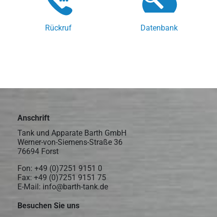
Rückruf
Datenbank
Anschrift
Tank und Apparate Barth GmbH
Werner-von-Siemens-Straße 36
76694 Forst
Fon:
+49 (0)7251 9151 0
Fax: +49 (0)7251 9151 75
E-Mail:
info@barth-tank.de
Besuchen Sie uns