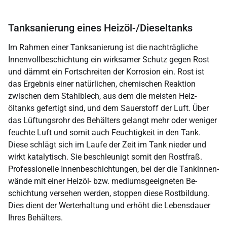
Tanksanierung eines Heizöl-/Dieseltanks
Im Rahmen einer Tank­sanierung ist die nach­trägliche
Innen­voll­beschichtung ein wirksamer Schutz gegen Rost
und dämmt ein Fort­schreiten der Korrosion ein. Rost ist
das Ergebnis einer natürlichen, chemischen Reaktion
zwischen dem Stahl­blech, aus dem die meisten Heiz­
öltanks gefertigt sind, und dem Sauer­stoff der Luft. Über
das Lüftungs­rohr des Behälters gelangt mehr oder weniger
feuchte Luft und somit auch Feuchtig­keit in den Tank.
Diese schlägt sich im Laufe der Zeit im Tank nieder und
wirkt katalytisch. Sie beschleunigt somit den Rost­fraß.
Professionelle Innen­beschichtungen, bei der die Tankinnen­
wände mit einer Heizöl- bzw. mediums­geeigneten Be­
schicht­ung versehen werden, stoppen diese Rost­bildung.
Dies dient der Werter­haltung und erhöht die Lebens­dauer
Ihres Behälters.