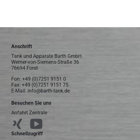
Anschrift
Tank und Apparate Barth GmbH
Werner-von-Siemens-Straße 36
76694 Forst
Fon:
+49 (0)7251 9151 0
Fax: +49 (0)7251 9151 75
E-Mail:
info@barth-tank.de
Besuchen Sie uns
Anfahrt Zentrale
Schnellzugriff