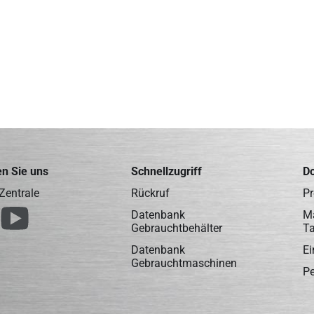
n Sie uns
Schnellzugriff
D
Zentrale
Rückruf
Pr
Datenbank
Ma
Gebrauchtbehälter
T
Datenbank
Ei
Gebrauchtmaschinen
Pe