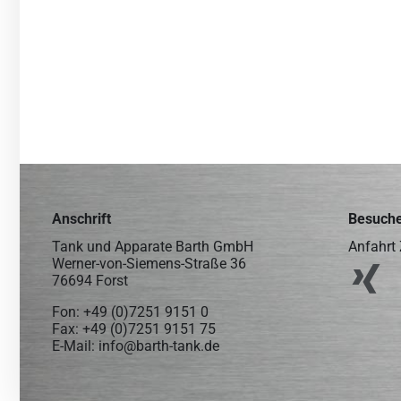
Anschrift
Besuche
Tank und Apparate Barth GmbH
Anfahrt 
Werner-von-Siemens-Straße 36
76694 Forst
Fon:
+49 (0)7251 9151 0
Fax: +49 (0)7251 9151 75
E-Mail:
info@barth-tank.de