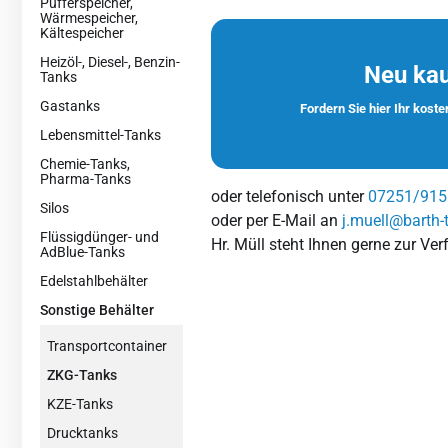
Pufferspeicher,
Wärmespeicher,
Kältespeicher
Heizöl-, Diesel-, Benzin-
Neu ka
Tanks
Gastanks
Fordern Sie hier Ihr kost
Lebensmittel-Tanks
Chemie-Tanks,
Pharma-Tanks
oder telefonisch unter
07251/915
Silos
oder per E-Mail an
j.muell@barth-
Flüssigdünger- und
Hr. Müll steht Ihnen gerne zur Ve
AdBlue-Tanks
Edelstahlbehälter
Sonstige Behälter
Transportcontainer
ZKG-Tanks
KZE-Tanks
Drucktanks