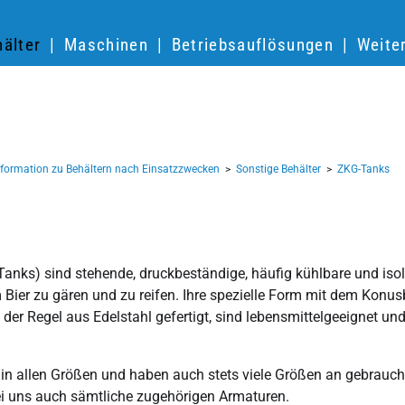
älter
Maschinen
Betriebsauflösungen
Weite
nformation zu Behältern nach Einsatzzwecken
>
Sonstige Behälter
>
ZKG-Tanks
ks) sind stehende, druck­beständige, häufig kühlbare und isolier
Bier zu gären und zu reifen. Ihre spezielle Form mit dem Konus­
der Regel aus Edel­stahl gefertigt, sind lebensmittel­geeignet u
 in allen Größen und haben auch stets viele Größen an gebrauch
bei uns auch sämtliche zugehörigen Armaturen.