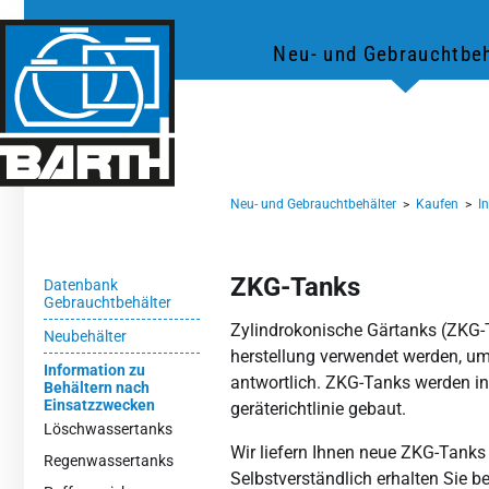
Neu- und Gebrauchtbeh
Neu- und Gebrauchtbehälter
>
Kaufen
>
I
ZKG-Tanks
Datenbank
Gebrauchtbehälter
Zylindrokonische Gärtanks (ZKG-Tan
Neubehälter
herstellung verwendet werden, um 
Information zu
antwortlich. ZKG-Tanks werden in 
Behältern nach
Einsatzzwecken
gerätericht­linie gebaut.
Löschwassertanks
Wir liefern Ihnen neue ZKG-Tanks
Regenwassertanks
Selbst­verständlich erhalten Sie 