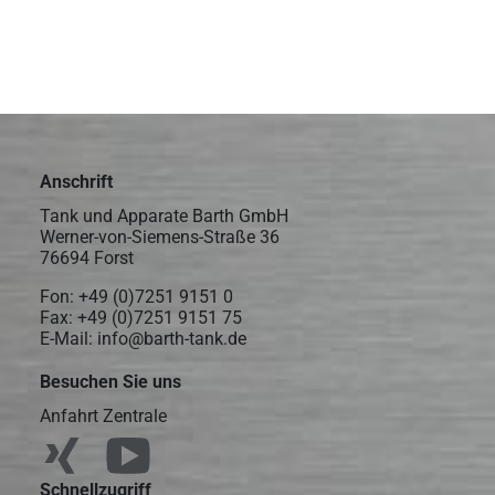
Anschrift
Tank und Apparate Barth GmbH
Werner-von-Siemens-Straße 36
76694 Forst
Fon:
+49 (0)7251 9151 0
Fax: +49 (0)7251 9151 75
E-Mail:
info@barth-tank.de
Besuchen Sie uns
Anfahrt Zentrale
Schnellzugriff