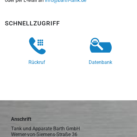
oder per E-Mail an
info@barth-tank.de
SCHNELLZUGRIFF
Rückruf
Datenbank
Anschrift
Tank und Apparate Barth GmbH
Werner-von-Siemens-Straße 36