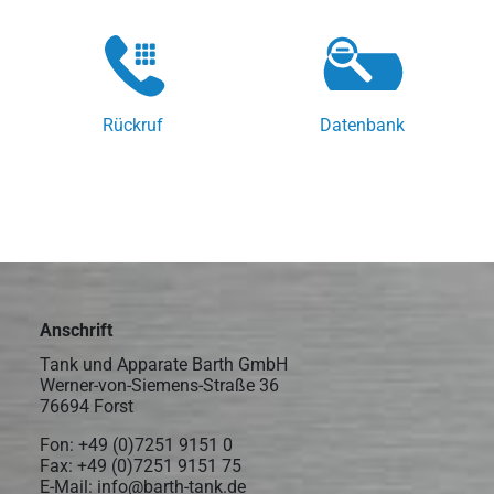
Rückruf
Datenbank
Anschrift
Tank und Apparate Barth GmbH
Werner-von-Siemens-Straße 36
76694 Forst
Fon:
+49 (0)7251 9151 0
Fax: +49 (0)7251 9151 75
E-Mail:
info@barth-tank.de